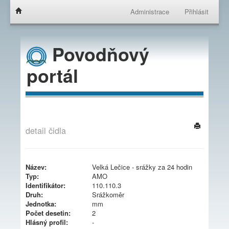
Administrace
Přihlásit
Povodňový
portál
detail čidla
Název:
Velká Lečice - srážky za 24 hodin
Typ:
AMO
Identifikátor:
110.110.3
Druh:
Srážkoměr
Jednotka:
mm
Počet desetin:
2
Hlásný profil:
-