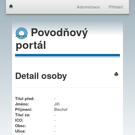
Administrace
Přihlásit
Povodňový
portál
Detail osoby
Titul před:
-
Jméno:
Jiří
Přijmení:
Bischof
Titul za:
-
IČO:
-
Obec:
-
Ulice:
-