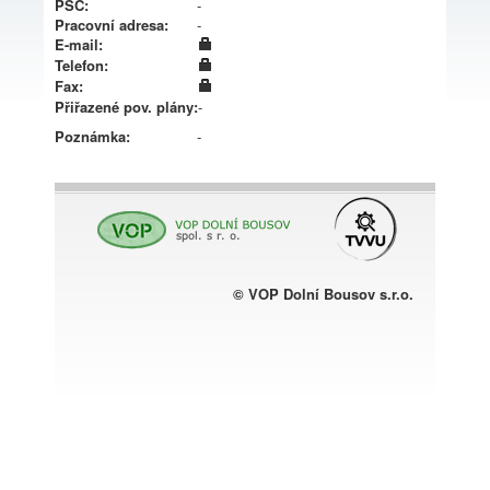
PSČ:
-
Pracovní adresa:
-
E-mail:
Telefon:
Fax:
Přiřazené pov. plány:
-
Poznámka:
-
© VOP Dolní Bousov s.r.o.