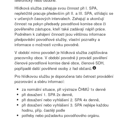
telefonicky nebo osobně.
Hlídková služba zahajuje svou činnost při I. SPA,
nepřetržitě pracuje především při II. a III. SPA, střídajíc se
v určených časových intervalech. Zahajují a ukončují
činnost na pokyn předsedy povodňové komise obce či
pověřeného zástupce, kteří také zadávají náplň práce.
Podnětem k zahájení činnosti jsou většinou informace
předpovědní povodňové služby, vlastní poznatky a
informace o možnosti vzniku povodně.
V období mimo povodeň je hlídková služba zajišťována
pracovníky obce. V období povodně ji provádí pověření
členové povodňové komise dané obce, členové SDH,
popřípadě další pověřené osoby z řad občanů.
Pro hlídkovou službu je doporučena tato četnost provádění
pozorování a sběru informací:
za normální situace, při výstraze ČHMÚ 1x denně
při dosažení 1. SPA 2x denně,
při dosažení nebo vyhlášení 2. SPA 4x denně,
při dosažení nebo vyhlášení 3. SPA nejlépe každou
hodinu, příp. častěji podle
potřeby nebo požadavku povodňového orgánu.