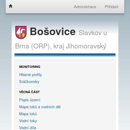
Administrace
Přihlásit
Bošovice
Slavkov u
Brna (ORP),
kraj
Jihomoravský
MONITORING
Hlásné profily
Srážkoměry
VĚCNÁ ČÁST
Popis území
Mapa toků a vodních děl
Mapa toků
Vodní toky
Vodní díla