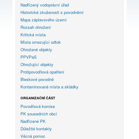
Nadřízený vodoprávní úřad
Historické zkušenosti s povodněmi
Mapa záplavového území
Rozsah ohrožení
Kritická místa
Místa omezující odtok
Ohrožené objekty
PPVPaS
Ohrožující objekty
Protipovodňová opatření
Bleskové povodně
Kontaminovaná místa a skládky
ORGANIZAČNÍ ČÁST
Povodňová komise
PK sousedních obcí
Nadřízené PK
Důležité kontakty
Věcná pomoc