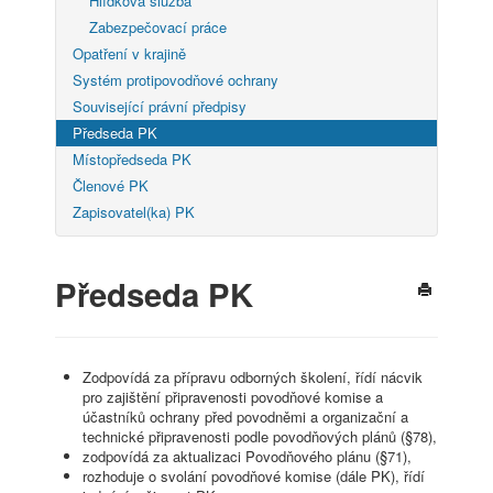
Hlídková služba
Zabezpečovací práce
Opatření v krajině
Systém protipovodňové ochrany
Související právní předpisy
Předseda PK
Místopředseda PK
Členové PK
Zapisovatel(ka) PK
Předseda PK
Zodpovídá za přípravu odborných školení, řídí nácvik
pro zajištění připravenosti povodňové komise a
účastníků ochrany před povodněmi a organizační a
technické připravenosti podle povodňových plánů (§78),
zodpovídá za aktualizaci Povodňového plánu (§71),
rozhoduje o svolání povodňové komise (dále PK), řídí