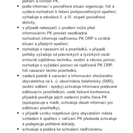
jednání a činnost PK,
podle informací o povodňové situaci organizuje, řídí a
vydává rozhodnutí k řešení protipovodňových opatření,
vyhlašuje a odvolává II. a III. stupeň povodňové
aktivity,
v případě nebezpečí z prodlení může před
informováním PK provést neodkladná
rozhodnutí,informuje nadřízenou PK ORP o vzniklé
situaci a přijatých opatření,
rozhoduje o nasazení sil a prostředků, v případě
potřeby vyžaduje od právnických a fyzických osob
smluvně zajištěnou techniku, osobní a věcnou pomoc,
rozhoduje o vyžádání pomoci od nadřízené PK ORP,
řídí nasazení těchto prostředků,
zadává podnět k varování a informování ohroženého
obyvatelstva na k. ú. obce/města (telefonicky (SMS),
osobní sdělení - spojky),schvaluje informace podávané
sdělovacím prostředkům, vede tiskové konference,
případně pověřuje jejich vedením jiného člena PK
(spolupracuje s médii, schvaluje obsah informací pro
sdělovací prostředky),
v případě vzniku majetkové újmy obyvatelům města
vzhledem k opatření z nařízení PK předseda schvaluje
a podepisuje potřebné doklady,
schvaluje a podává ke schválení nadřízenému