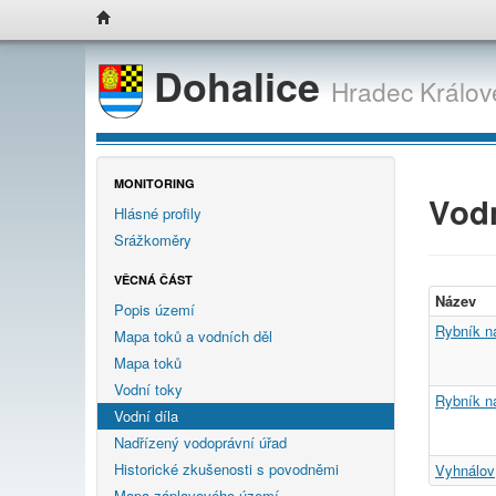
Dohalice
Hradec Králov
MONITORING
Vodn
Hlásné profily
Srážkoměry
VĚCNÁ ČÁST
Název
Popis území
Rybník na
Mapa toků a vodních děl
Mapa toků
Vodní toky
Rybník na
Vodní díla
Nadřízený vodoprávní úřad
Historické zkušenosti s povodněmi
Vyhnálov
Mapa záplavového území