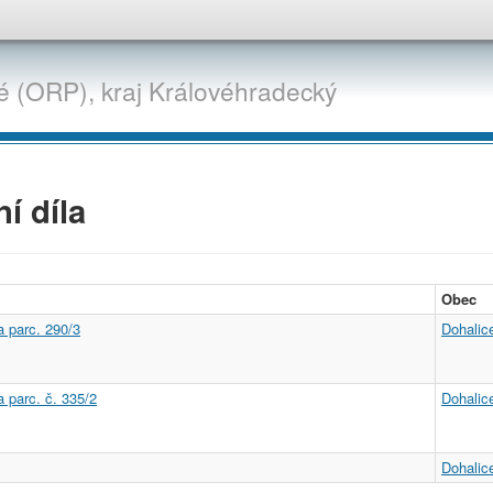
é (ORP),
kraj
Královéhradecký
í díla
Obec
 parc. 290/3
Dohalic
 parc. č. 335/2
Dohalic
Dohalic