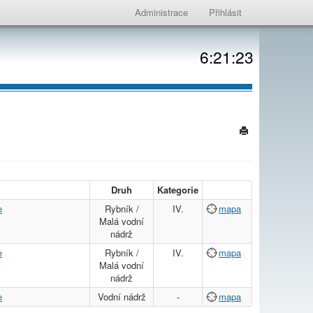
Administrace
Přihlásit
6:21:23
Druh
Kategorie
e
Rybník /
IV.
mapa
Malá vodní
nádrž
e
Rybník /
IV.
mapa
Malá vodní
nádrž
e
Vodní nádrž
-
mapa