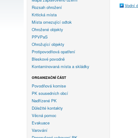
Vodní 
Rozsah ohrožení
Kritická místa
Místa omezující odtok
Ohrožené objekty
PPVPaS
Ohrožující objekty
Protipovodňová opatření
Bleskové povodně
Kontaminovaná místa a skládky
ORGANIZAČNÍ ČÁST
Povodňová komise
PK sousedních obcí
Nadřízené PK
Důležité kontakty
Věcná pomoc
Evakuace
Varování
Doporučené vybavení PK