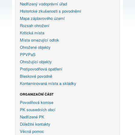
Nadřízený vodoprávní úřad
Historické zkušenosti s povodněmi
Mapa záplavového území
Rozsah ohrožení
Kritická místa
Místa omezující odtok
Ohrožené objekty
PPVPaS
Ohrožující objekty
Protipovodňová opatření
Bleskové povodně
Kontaminovaná místa a skládky
ORGANIZAČNÍ ČÁST
Povodňová komise
PK sousedních obcí
Nadřízené PK
Důležité kontakty
Věcná pomoc