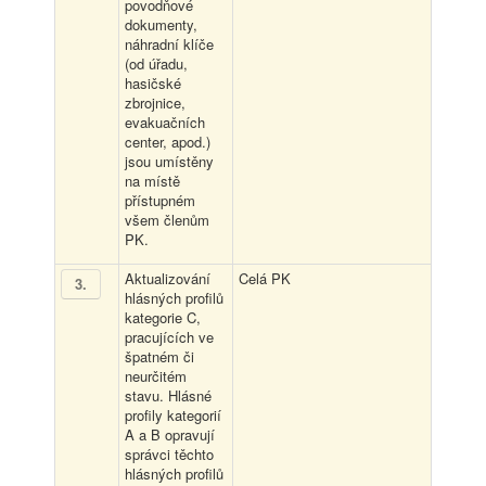
povodňové
dokumenty,
náhradní klíče
(od úřadu,
hasičské
zbrojnice,
evakuačních
center, apod.)
jsou umístěny
na místě
přístupném
všem členům
PK.
Aktualizování
Celá PK
3
.
hlásných profilů
kategorie C,
pracujících ve
špatném či
neurčitém
stavu. Hlásné
profily kategorií
A a B opravují
správci těchto
hlásných profilů