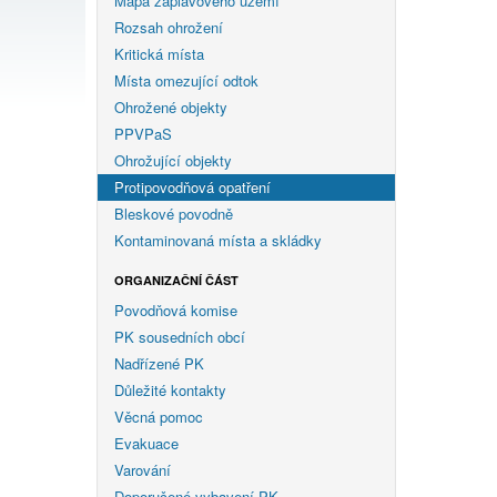
Mapa záplavového území
Rozsah ohrožení
Kritická místa
Místa omezující odtok
Ohrožené objekty
PPVPaS
Ohrožující objekty
Protipovodňová opatření
Bleskové povodně
Kontaminovaná místa a skládky
ORGANIZAČNÍ ČÁST
Povodňová komise
PK sousedních obcí
Nadřízené PK
Důležité kontakty
Věcná pomoc
Evakuace
Varování
Doporučené vybavení PK