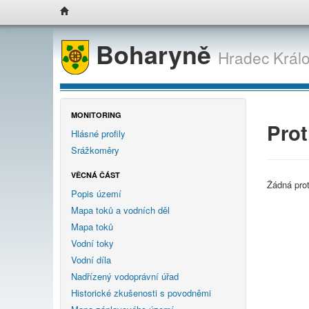
Boharyně
Hradec Král
MONITORING
Prot
Hlásné profily
Srážkoměry
VĚCNÁ ČÁST
Žádná pro
Popis území
Mapa toků a vodních děl
Mapa toků
Vodní toky
Vodní díla
Nadřízený vodoprávní úřad
Historické zkušenosti s povodněmi