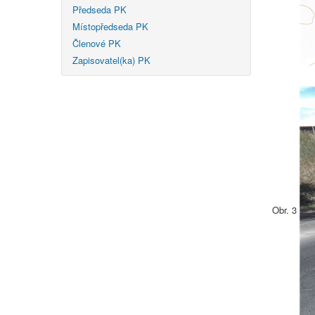
Předseda PK
Místopředseda PK
Členové PK
Zapisovatel(ka) PK
Obr. 3