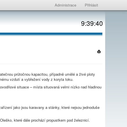
Administrace
Přihlásit
9:39:41
atečnou průtočnou kapacitou, případně umělé a živé ploty
tnému vzdutí a vybřežení vody z koryta toku.
povodňové situace – místa situovaná velmi nízko nad hladinou
řízení jako jsou karavany a stánky, které nejsou jednoduše
 Oleško, které dále prochází propustkem pod železnicí.