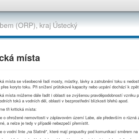
abem (ORP),
kraj
Ústecký
ická místa
cká místa se všeobecně řadí mosty, můstky, lávky a zatrubnění toku s nedost
přes koryto toku. Při snížení průtokové kapacity nebo ucpání dochází k zpě
cká místa můžeme dále řadit i oblasti se zvýšenou pravděpodobností vzniku 
odních toků a vodních děl, oblasti v bezprostřední blízkosti břehů apod.
e tři kritická místa:
e o ohrožené nemovitosti v záplavovém území Labe, ale především o různá za
lné, a nelze je tedy v případě nebezpečí přemístit.
e o vodní linie „na Slatině", které mají propustky pod komunikací směrem na