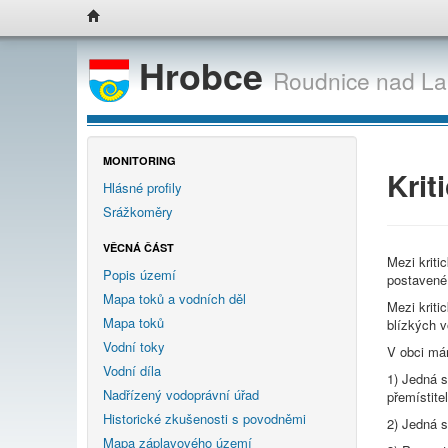
Hrobce
Roudnice nad L
MONITORING
Krit
Hlásné profily
Srážkoměry
VĚCNÁ ČÁST
Mezi kriti
Popis území
postavené 
Mapa toků a vodních děl
Mezi kriti
Mapa toků
blízkých v
Vodní toky
V obci mám
Vodní díla
1) Jedná s
Nadřízený vodoprávní úřad
přemístite
Historické zkušenosti s povodněmi
2) Jedná s
Mapa záplavového území