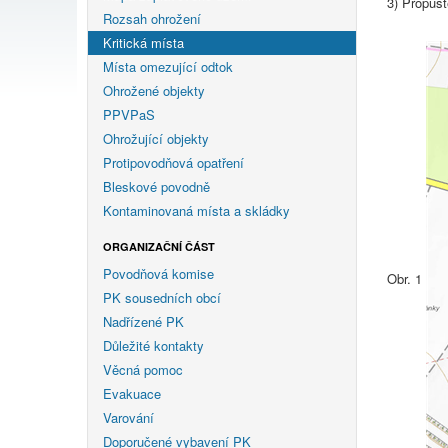
3) Propust
Rozsah ohrožení
Kritická místa
Místa omezující odtok
Ohrožené objekty
PPVPaS
Ohrožující objekty
Protipovodňová opatření
Bleskové povodně
Kontaminovaná místa a skládky
ORGANIZAČNÍ ČÁST
Povodňová komise
Obr. 1
PK sousedních obcí
Nadřízené PK
Důležité kontakty
Věcná pomoc
Evakuace
Varování
Doporučené vybavení PK