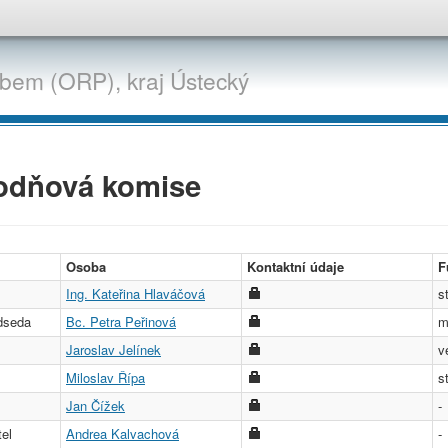
abem (ORP),
kraj
Ústecký
odňová komise
Osoba
Kontaktní údaje
F
Ing. Kateřina Hlaváčová
s
dseda
Bc. Petra Peřinová
m
Jaroslav Jelínek
v
Miloslav Řípa
s
Jan Čížek
-
el
Andrea Kalvachová
-