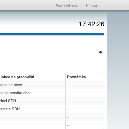
Administrace
Přihlásit
17:42:26
unkce na pracovišti
Poznámka
tarostka obce
-
ístostarostka obce
-
elitel SDH
-
tarosta SDH
-
-
-