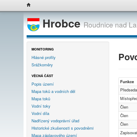
Hrobce
Roudnice nad L
MONITORING
Pov
Hlásné profily
Srážkoměry
VĚCNÁ ČÁST
Funkce
Popis území
Předseda
Mapa toků a vodních děl
Místopře
Mapa toků
Vodní toky
Člen
Vodní díla
Člen
Nadřízený vodoprávní úřad
Člen
Historické zkušenosti s povodněmi
Zapisovat
Mapa záplavového území