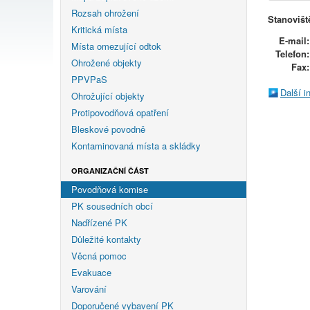
Rozsah ohrožení
Stanovišt
Kritická místa
E-mail:
Místa omezující odtok
Telefon:
Ohrožené objekty
Fax:
PPVPaS
Další 
Ohrožující objekty
Protipovodňová opatření
Bleskové povodně
Kontaminovaná místa a skládky
ORGANIZAČNÍ ČÁST
Povodňová komise
PK sousedních obcí
Nadřízené PK
Důležité kontakty
Věcná pomoc
Evakuace
Varování
Doporučené vybavení PK