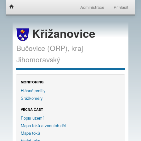
Administrace
Přihlásit
Křižanovice
Bučovice (ORP),
kraj
Jihomoravský
MONITORING
Hlásné profily
Srážkoměry
VĚCNÁ ČÁST
Popis území
Mapa toků a vodních děl
Mapa toků
Vodní toky