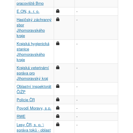
pracoviště Brno
E.ON, s. r. o.
-
Hasičský záchranný
-
sbor
Jihomoravského
kraje
Krajská hygienická
-
stanice
Jihomoravského
kraje
Krajská veterinární
-
správa pro
Jihomoravský kraj
Oblastní inspektorát
-
ČIŽP
Policie ČR
-
Povodí Moravy, s.p.
-
RWE
-
Lesy ČR, s. p. \
-
správa toků - oblast