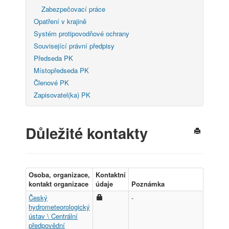
Zabezpečovací práce
Opatření v krajině
Systém protipovodňové ochrany
Související právní předpisy
Předseda PK
Místopředseda PK
Členové PK
Zapisovatel(ka) PK
Důležité kontakty
Osoba, organizace,
Kontaktní
kontakt organizace
údaje
Poznámka
Český
-
hydrometeorologický
ústav \ Centrální
předpovědní