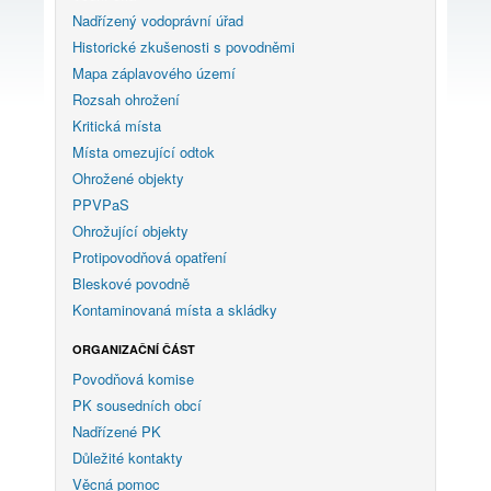
Nadřízený vodoprávní úřad
Historické zkušenosti s povodněmi
Mapa záplavového území
Rozsah ohrožení
Kritická místa
Místa omezující odtok
Ohrožené objekty
PPVPaS
Ohrožující objekty
Protipovodňová opatření
Bleskové povodně
Kontaminovaná místa a skládky
ORGANIZAČNÍ ČÁST
Povodňová komise
PK sousedních obcí
Nadřízené PK
Důležité kontakty
Věcná pomoc