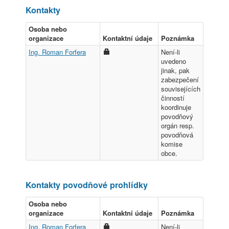
Kontakty
Osoba nebo
organizace
Kontaktní údaje
Poznámka
Ing. Roman Forfera
Není-li
uvedeno
jinak, pak
zabezpečení
souvisejících
činností
koordinuje
povodňový
orgán resp.
povodňová
komise
obce.
Kontakty povodňové prohlídky
Osoba nebo
organizace
Kontaktní údaje
Poznámka
Ing. Roman Forfera
Není-li