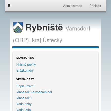
Administrace
Přihlásit
Rybniště
Varnsdorf
(ORP),
kraj
Ústecký
MONITORING
Hlásné profily
Srážkoměry
VĚCNÁ ČÁST
Popis území
Mapa toků a vodních děl
Mapa toků
Vodní toky
Vodní díla