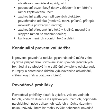
obdělávání zemědělské půdy, atd.;
posouzení pozemkový úprav vzhledem k umístění v
rámci záplavového území;
zachování a zřizování přirozených překážek
povrchového odtoku (remízků, mezí, průlehů, příkopů,
mokřadů a přirozených nádrží);
zachování přirozené linie toků v krajině, meandrů a
slepých ramen na vodních tocích;
kultivace menších vodních toků a další.
Kontinuální preventivní údržba
K prevenci povodní a redukci jejich následků může velmi
výrazně přispět také udržování stavu povodí jednotlivých
řek. Jedná se především o zajištění plynulého odtoku vody
z krajiny a dostatečná údržba vybudovaného odvodnění,
čištění koryt řek a udržování břehů.
Povodňové prohlídky
Povodňové prohlídky slouží k zjištění, zda na vodních
tocích, vodních dílech a v záplavových územích, popřípadě
na objektech nebo zařízeních ležících v těchto územích
nejsou závady, které by mohly zvýšit nebezpečí povodně