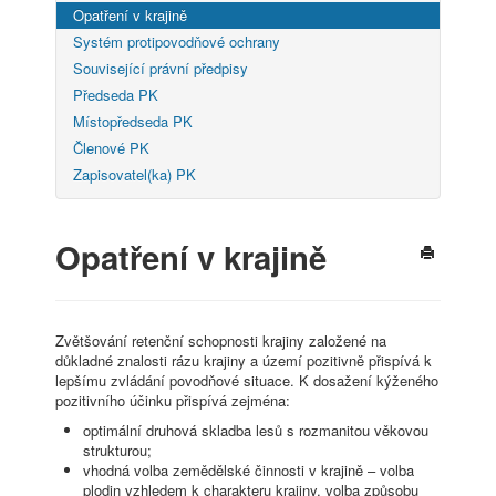
Opatření v krajině
Systém protipovodňové ochrany
Související právní předpisy
Předseda PK
Místopředseda PK
Členové PK
Zapisovatel(ka) PK
Opatření v krajině
Zvětšování retenční schopnosti krajiny založené na
důkladné znalosti rázu krajiny a území pozitivně přispívá k
lepšímu zvládání povodňové situace. K dosažení kýženého
pozitivního účinku přispívá zejména:
optimální druhová skladba lesů s rozmanitou věkovou
strukturou;
vhodná volba zemědělské činnosti v krajině – volba
plodin vzhledem k charakteru krajiny, volba způsobu