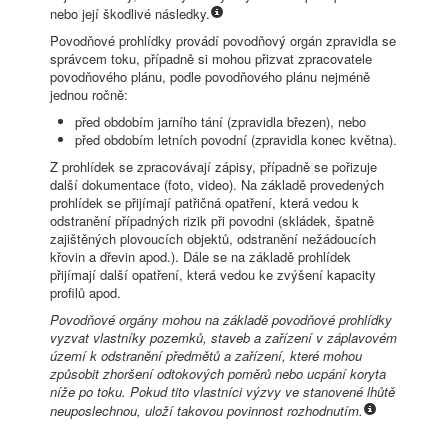
nebo její škodlivé následky.
Povodňové prohlídky provádí povodňový orgán zpravidla se
správcem toku, případně si mohou přizvat zpracovatele
povodňového plánu, podle povodňového plánu nejméně
jednou ročně:
před obdobím jarního tání (zpravidla březen), nebo
před obdobím letních povodní (zpravidla konec května).
Z prohlídek se zpracovávají zápisy, případně se pořizuje
další dokumentace (foto, video). Na základě provedených
prohlídek se přijímají patřičná opatření, která vedou k
odstranění případných rizik při povodni (skládek, špatně
zajištěných plovoucích objektů, odstranění nežádoucích
křovin a dřevin apod.). Dále se na základě prohlídek
přijímají další opatření, která vedou ke zvýšení kapacity
profilů apod.
Povodňové orgány mohou na základě povodňové prohlídky
vyzvat vlastníky pozemků, staveb a zařízení v záplavovém
území k odstranění předmětů a zařízení, které mohou
způsobit zhoršení odtokových poměrů nebo ucpání koryta
níže po toku. Pokud tito vlastníci výzvy ve stanovené lhůtě
neuposlechnou, uloží takovou povinnost rozhodnutím.