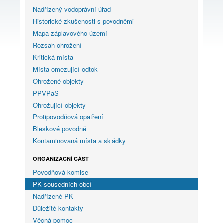
Nadřízený vodoprávní úřad
Historické zkušenosti s povodněmi
Mapa záplavového území
Rozsah ohrožení
Kritická místa
Místa omezující odtok
Ohrožené objekty
PPVPaS
Ohrožující objekty
Protipovodňová opatření
Bleskové povodně
Kontaminovaná místa a skládky
ORGANIZAČNÍ ČÁST
Povodňová komise
PK sousedních obcí
Nadřízené PK
Důležité kontakty
Věcná pomoc