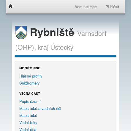
Administrace
Přihlásit
Rybniště
Varnsdorf
(ORP),
kraj
Ústecký
MONITORING
Hlásné profily
Srážkoměry
VĚCNÁ ČÁST
Popis území
Mapa toků a vodních děl
Mapa toků
Vodní toky
Vodní díla