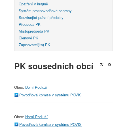
Opatření v krajině
Systém protipovodňové ochrany
Související právní předpisy
Předseda PK
Místopředseda PK
Členové PK
Zapisovatel(ka) PK
PK sousedních obcí
Obec:
Dolní Podluží
Povodňová komise v systému POVIS
Obec:
Horní Podluží
Povodňová komise v systému POVIS