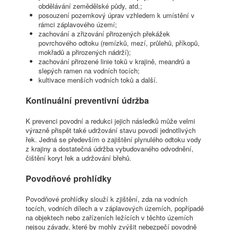
obdělávání zemědělské půdy, atd.;
posouzení pozemkový úprav vzhledem k umístění v
rámci záplavového území;
zachování a zřizování přirozených překážek
povrchového odtoku (remízků, mezí, průlehů, příkopů,
mokřadů a přirozených nádrží);
zachování přirozené linie toků v krajině, meandrů a
slepých ramen na vodních tocích;
kultivace menších vodních toků a další.
Kontinuální preventivní údržba
K prevenci povodní a redukci jejich následků může velmi
výrazně přispět také udržování stavu povodí jednotlivých
řek. Jedná se především o zajištění plynulého odtoku vody
z krajiny a dostatečná údržba vybudovaného odvodnění,
čištění koryt řek a udržování břehů.
Povodňové prohlídky
Povodňové prohlídky slouží k zjištění, zda na vodních
tocích, vodních dílech a v záplavových územích, popřípadě
na objektech nebo zařízeních ležících v těchto územích
nejsou závady, které by mohly zvýšit nebezpečí povodně