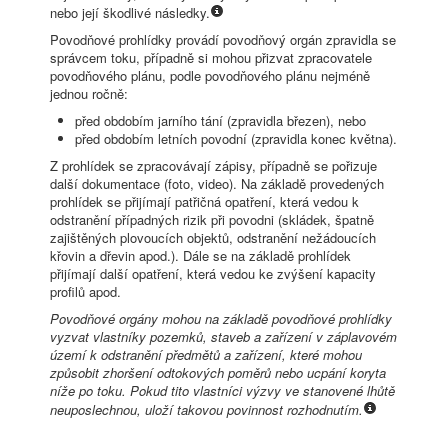
nebo její škodlivé následky.
Povodňové prohlídky provádí povodňový orgán zpravidla se
správcem toku, případně si mohou přizvat zpracovatele
povodňového plánu, podle povodňového plánu nejméně
jednou ročně:
před obdobím jarního tání (zpravidla březen), nebo
před obdobím letních povodní (zpravidla konec května).
Z prohlídek se zpracovávají zápisy, případně se pořizuje
další dokumentace (foto, video). Na základě provedených
prohlídek se přijímají patřičná opatření, která vedou k
odstranění případných rizik při povodni (skládek, špatně
zajištěných plovoucích objektů, odstranění nežádoucích
křovin a dřevin apod.). Dále se na základě prohlídek
přijímají další opatření, která vedou ke zvýšení kapacity
profilů apod.
Povodňové orgány mohou na základě povodňové prohlídky
vyzvat vlastníky pozemků, staveb a zařízení v záplavovém
území k odstranění předmětů a zařízení, které mohou
způsobit zhoršení odtokových poměrů nebo ucpání koryta
níže po toku. Pokud tito vlastníci výzvy ve stanovené lhůtě
neuposlechnou, uloží takovou povinnost rozhodnutím.