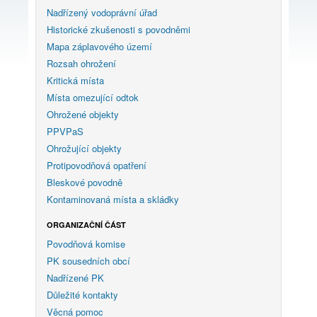
Nadřízený vodoprávní úřad
Historické zkušenosti s povodněmi
Mapa záplavového území
Rozsah ohrožení
Kritická místa
Místa omezující odtok
Ohrožené objekty
PPVPaS
Ohrožující objekty
Protipovodňová opatření
Bleskové povodně
Kontaminovaná místa a skládky
ORGANIZAČNÍ ČÁST
Povodňová komise
PK sousedních obcí
Nadřízené PK
Důležité kontakty
Věcná pomoc