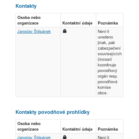
Kontakty
Osoba nebo
organizace
Kontaktní údaje
Poznámka
Jaroslav Štěpánek
Není-li
uvedeno
jinak, pak
zabezpečení
souvisejících
činností
koordinuje
povodňový
orgán resp.
povodňová
komise
obce.
Kontakty povodňové prohlídky
Osoba nebo
organizace
Kontaktní údaje
Poznámka
Jaroslav Štěpánek
Není-li