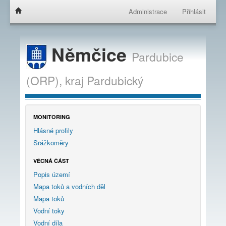
Administrace
Přihlásit
Němčice
Pardubice
(ORP),
kraj
Pardubický
MONITORING
Hlásné profily
Srážkoměry
VĚCNÁ ČÁST
Popis území
Mapa toků a vodních děl
Mapa toků
Vodní toky
Vodní díla