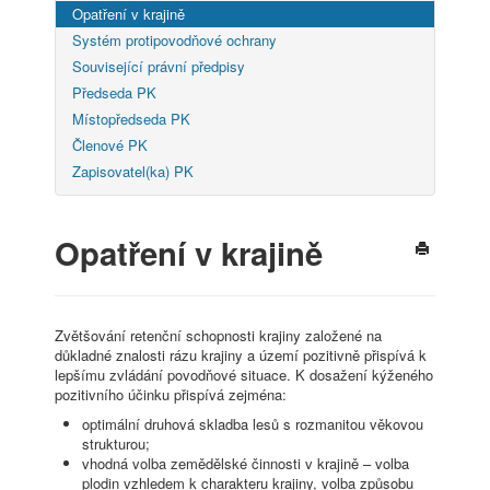
Opatření v krajině
Systém protipovodňové ochrany
Související právní předpisy
Předseda PK
Místopředseda PK
Členové PK
Zapisovatel(ka) PK
Opatření v krajině
Zvětšování retenční schopnosti krajiny založené na
důkladné znalosti rázu krajiny a území pozitivně přispívá k
lepšímu zvládání povodňové situace. K dosažení kýženého
pozitivního účinku přispívá zejména:
optimální druhová skladba lesů s rozmanitou věkovou
strukturou;
vhodná volba zemědělské činnosti v krajině – volba
plodin vzhledem k charakteru krajiny, volba způsobu