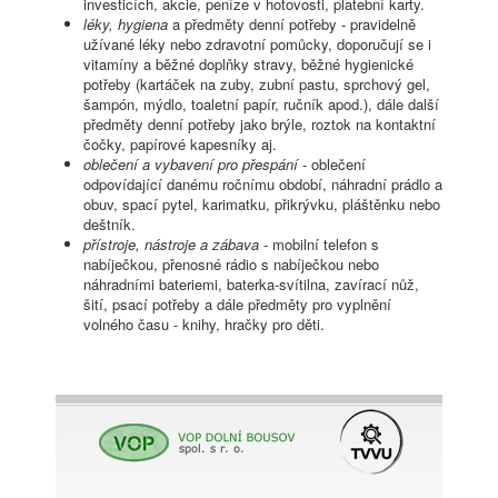
investicích, akcie, peníze v hotovosti, platební karty.
léky, hygiena
a předměty denní potřeby - pravidelně
užívané léky nebo zdravotní pomůcky, doporučují se i
vitamíny a běžné doplňky stravy, běžné hygienické
potřeby (kartáček na zuby, zubní pastu, sprchový gel,
šampón, mýdlo, toaletní papír, ručník apod.), dále další
předměty denní potřeby jako brýle, roztok na kontaktní
čočky, papírové kapesníky aj.
oblečení a vybavení pro přespání
- oblečení
odpovídající danému ročnímu období, náhradní prádlo a
obuv, spací pytel, karimatku, přikrývku, pláštěnku nebo
deštník.
přístroje, nástroje a zábava
- mobilní telefon s
nabíječkou, přenosné rádio s nabíječkou nebo
náhradními bateriemi, baterka-svítilna, zavírací nůž,
šití, psací potřeby a dále předměty pro vyplnění
volného času - knihy, hračky pro děti.