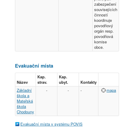
zabezpečení
souvisejících
činností
koordinuje
povodňový
orgán resp.
povodňová
komise
obce.
Evakuační místa
Kap.
Kap.
Název
strav.
ubyt.
Kontakty
Základní
-
-
-
mapa
škola a
Mateřská
škola
Chodouny
Evakuační místa v systému POVIS