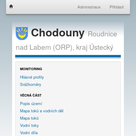
Administrace
Přihlásit
Chodouny
Roudnice
nad Labem (ORP),
kraj
Ústecký
MONITORING
Hlásné profily
Srážkoměry
VĚCNÁ ČÁST
Popis území
Mapa toků a vodních děl
Mapa toků
Vodní toky
Vodní díla