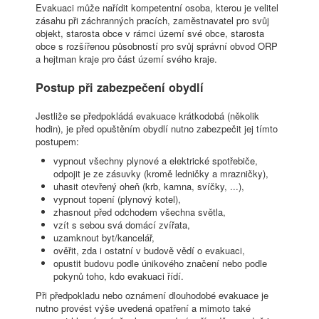
Evakuaci může nařídit kompetentní osoba, kterou je velitel
zásahu při záchranných pracích, zaměstnavatel pro svůj
objekt, starosta obce v rámci území své obce, starosta
obce s rozšířenou působností pro svůj správní obvod ORP
a hejtman kraje pro část území svého kraje.
Postup při zabezpečení obydlí
Jestliže se předpokládá evakuace krátkodobá (několik
hodin), je před opuštěním obydlí nutno zabezpečit jej tímto
postupem:
vypnout všechny plynové a elektrické spotřebiče,
odpojit je ze zásuvky (kromě ledničky a mrazničky),
uhasit otevřený oheň (krb, kamna, svíčky, ...),
vypnout topení (plynový kotel),
zhasnout před odchodem všechna světla,
vzít s sebou svá domácí zvířata,
uzamknout byt/kancelář,
ověřit, zda i ostatní v budově vědí o evakuaci,
opustit budovu podle únikového značení nebo podle
pokynů toho, kdo evakuaci řídí.
Při předpokladu nebo oznámení dlouhodobé evakuace je
nutno provést výše uvedená opatření a mimoto také