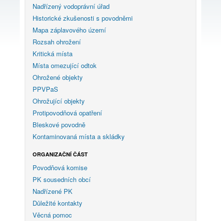
Nadřízený vodoprávní úřad
Historické zkušenosti s povodněmi
Mapa záplavového území
Rozsah ohrožení
Kritická místa
Místa omezující odtok
Ohrožené objekty
PPVPaS
Ohrožující objekty
Protipovodňová opatření
Bleskové povodně
Kontaminovaná místa a skládky
ORGANIZAČNÍ ČÁST
Povodňová komise
PK sousedních obcí
Nadřízené PK
Důležité kontakty
Věcná pomoc