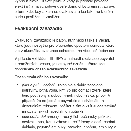
vypnout hlavní uzávěr plynu a vody (v případě povodně i
elektřiny) a na vchodové dveře domu či bytu umístit zprávu
o tom, kdo, kdy a kam se evakuoval a kontakt, na kterém
budou postižení k zastižení.
Evakuační zavazadlo
Evakuační zavazadlo je batoh, kufr nebo taška s věcmi,
které jsou nezbytné pro přechodné opuštění domova, které
lze v okamžiku evakuace odhadnout na více než jeden den.
V případě vyhlášení III. SPA a nutnosti evakuace obyvatel
z ohrožených prostor, je nezbytné oznámit těmto lidem
doporučený obsah evakuačního zavazadla.
Obsah evakuačního zavazadla:
jídlo a pití + nádobí
- trvanlivé a dobře zabalené
potraviny, pitná voda, krmivo pro domácí zvíře, které
bere postižený s sebou, hrnek nebo miska, příbor. V
případě, že se jedná o obyvatele s individuálním
dietetickým režimem, počítat s tím a vzít si dostatečné
množství svých speciálních potravin.
cennosti a dokumenty
- rodný list, občanský průkaz,
cestovní pas, kartu zdravotní pojišťovny a další osobní
doklady, pojistné smlouvy, stavební spoření, smlouvy o