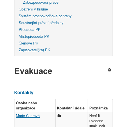
Zabezpečovací práce
Opatření v krajině
Systém protipovodňové ochrany
Související právní předpisy
Předseda PK
Místopředseda PK
Členové PK
Zapisovatel(ka) PK
Evakuace
Kontakty
Osoba nebo
organizace
Kontaktní údaje
Poznámka
Marie Cimrová
Není-li
uvedeno
jinak, pak