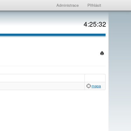
Administrace
Přihlásit
4:25:32
mapa