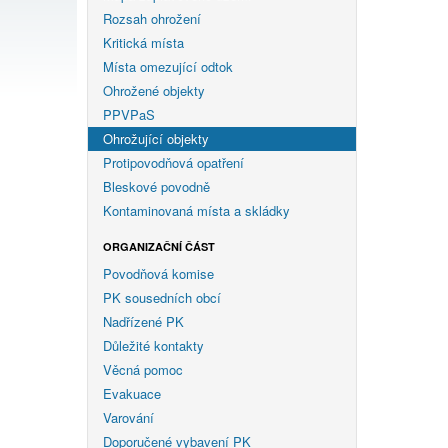
Rozsah ohrožení
Kritická místa
Místa omezující odtok
Ohrožené objekty
PPVPaS
Ohrožující objekty
Protipovodňová opatření
Bleskové povodně
Kontaminovaná místa a skládky
ORGANIZAČNÍ ČÁST
Povodňová komise
PK sousedních obcí
Nadřízené PK
Důležité kontakty
Věcná pomoc
Evakuace
Varování
Doporučené vybavení PK