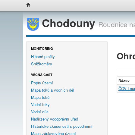
Chodouny
Roudnice n
MONITORING
Ohro
Hlásné profily
Srážkoměry
VĚCNÁ ČÁST
Název
Popis území
ČOV Lou
Mapa toků a vodních děl
Mapa toků
Vodní toky
Vodní díla
Nadřízený vodoprávní úřad
Historické zkušenosti s povodněmi
Mapa záplavového území