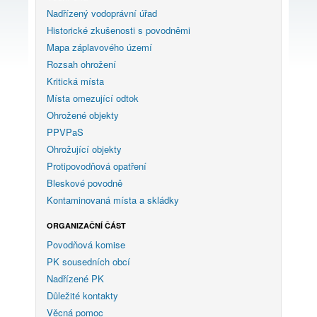
Nadřízený vodoprávní úřad
Historické zkušenosti s povodněmi
Mapa záplavového území
Rozsah ohrožení
Kritická místa
Místa omezující odtok
Ohrožené objekty
PPVPaS
Ohrožující objekty
Protipovodňová opatření
Bleskové povodně
Kontaminovaná místa a skládky
ORGANIZAČNÍ ČÁST
Povodňová komise
PK sousedních obcí
Nadřízené PK
Důležité kontakty
Věcná pomoc