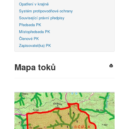
Opatření v krajině
Systém protipovodňové ochrany
Související právní předpisy
Předseda PK
Místopředseda PK
Členové PK
Zapisovatel(ka) PK
Mapa toků