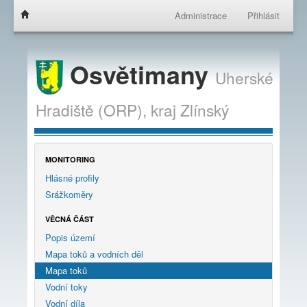
Administrace
Přihlásit
Osvětimany
Uherské
Hradiště (ORP),
kraj
Zlínský
MONITORING
Hlásné profily
Srážkoměry
VĚCNÁ ČÁST
Popis území
Mapa toků a vodních děl
Mapa toků
Vodní toky
Vodní díla