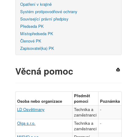
Opatření v krajině
Systém protipovodňové ochrany
Související právní předpisy
Předseda PK
Místopředseda PK
Členové PK
Zapisovatel(ka) PK
Věcná pomoc
Předmět
Osoba nebo organizace
pomoci
Poznámka
LD Osvětimany
Technika a
-
zaměstnanci
Olga s.r.o.
Technika a
-
zaměstnanci
MISVO s.r.o.
Dopravní
-