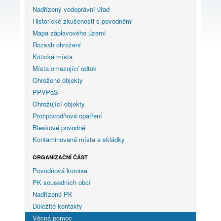
Nadřízený vodoprávní úřad
Historické zkušenosti s povodněmi
Mapa záplavového území
Rozsah ohrožení
Kritická místa
Místa omezující odtok
Ohrožené objekty
PPVPaS
Ohrožující objekty
Protipovodňová opatření
Bleskové povodně
Kontaminovaná místa a skládky
ORGANIZAČNÍ ČÁST
Povodňová komise
PK sousedních obcí
Nadřízené PK
Důležité kontakty
Věcná pomoc