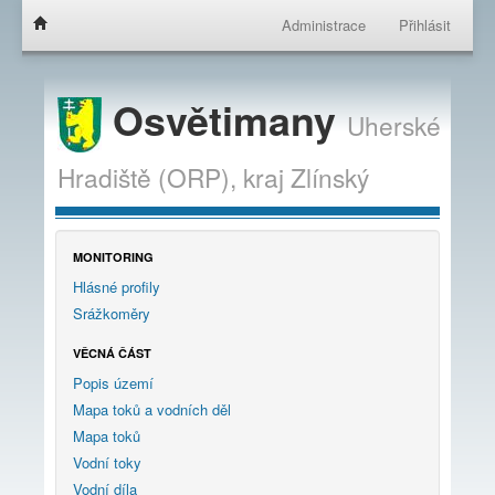
Administrace
Přihlásit
Osvětimany
Uherské
Hradiště (ORP),
kraj
Zlínský
MONITORING
Hlásné profily
Srážkoměry
VĚCNÁ ČÁST
Popis území
Mapa toků a vodních děl
Mapa toků
Vodní toky
Vodní díla