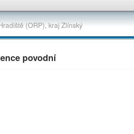
Hradiště (ORP),
kraj
Zlínský
vence povodní