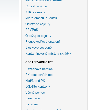
Mapa záplavového území
Rozsah ohrožení
Kritická místa
Místa omezující odtok
Ohrožené objekty
PPVPaS
Ohrožující objekty
Protipovodňová opatření
Bleskové povodně
Kontaminovaná místa a skládky
ORGANIZAČNÍ ČÁST
Povodňová komise
PK sousedních obcí
Nadřízené PK
Důležité kontakty
Věcná pomoc
Evakuace
Varování
Doporučené vybavení PK