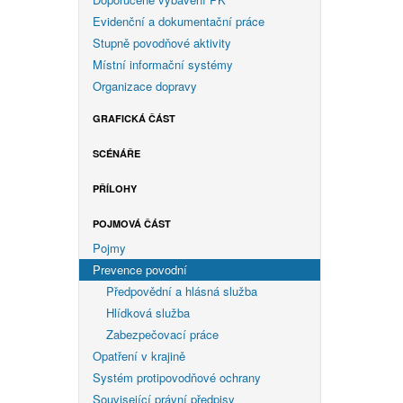
Evidenční a dokumentační práce
Stupně povodňové aktivity
Místní informační systémy
Organizace dopravy
GRAFICKÁ ČÁST
SCÉNÁŘE
PŘÍLOHY
POJMOVÁ ČÁST
Pojmy
Prevence povodní
Předpovědní a hlásná služba
Hlídková služba
Zabezpečovací práce
Opatření v krajině
Systém protipovodňové ochrany
Související právní předpisy