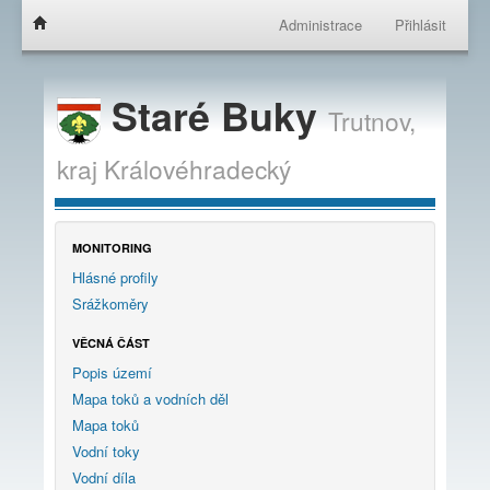
Administrace
Přihlásit
Staré Buky
Trutnov,
kraj
Královéhradecký
MONITORING
Hlásné profily
Srážkoměry
VĚCNÁ ČÁST
Popis území
Mapa toků a vodních děl
Mapa toků
Vodní toky
Vodní díla