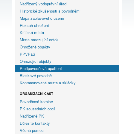
Nadřízený vodoprávní úřad
Historické zkušenosti s povodněmi
Mapa záplavového území
Rozsah ohrožení
Kritická místa
Místa omezující odtok
Ohrožené objekty
PPVPaS
Ohrožující objekty
Protipovodňová opatření
Bleskové povodně
Kontaminovaná místa a skládky
ORGANIZAČNÍ ČÁST
Povodňová komise
PK sousedních obcí
Nadřízené PK
Důležité kontakty
Věcná pomoc