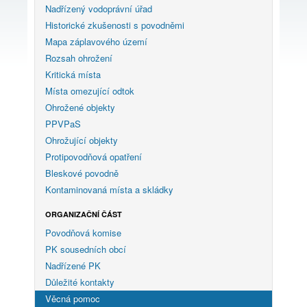
Nadřízený vodoprávní úřad
Historické zkušenosti s povodněmi
Mapa záplavového území
Rozsah ohrožení
Kritická místa
Místa omezující odtok
Ohrožené objekty
PPVPaS
Ohrožující objekty
Protipovodňová opatření
Bleskové povodně
Kontaminovaná místa a skládky
ORGANIZAČNÍ ČÁST
Povodňová komise
PK sousedních obcí
Nadřízené PK
Důležité kontakty
Věcná pomoc