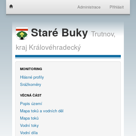
Administrace
Přihlásit
Staré Buky
Trutnov,
kraj
Královéhradecký
MONITORING
Hlásné profily
Srážkoměry
VĚCNÁ ČÁST
Popis území
Mapa toků a vodních děl
Mapa toků
Vodní toky
Vodní díla