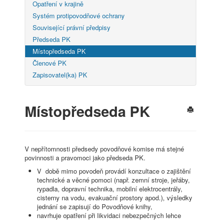
Opatření v krajině
Systém protipovodňové ochrany
Související právní předpisy
Předseda PK
Místopředseda PK
Členové PK
Zapisovatel(ka) PK
Místopředseda PK
V nepřítomnosti předsedy povodňové komise má stejné
povinnosti a pravomoci jako předseda PK.
V době mimo povodeň provádí konzultace o zajištění
technické a věcné pomoci (např. zemní stroje, jeřáby,
rypadla, dopravní technika, mobilní elektrocentrály,
cisterny na vodu, evakuační prostory apod.), výsledky
jednání se zapisují do Povodňové knihy,
navrhuje opatření při likvidaci nebezpečných lehce