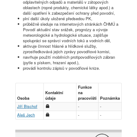
odplavitelných odpadů a materiálů v zátopových
oblastech (ropné produkty, chemické látky apod.) a
další opatření k zabezpečení ochrany před povodní,
plní další úkoly uložené předsedou PK,
průběžně sleduje na internetových stránkách ČHMÚ a
Povodí aktuální stav srážek, prognózy a vývoje
meteorologické a hydrologické situace, zajišťuje
spolupráci se správci vodních toků a vodních děl,
aktivuje činnost hlásné a hlídkové služby,
zprostředkovává jejich zprávy povodňové komisi,
navrhuje použití mobilních protipovodňových zábran
(pytle s pískem, hrazení apod.),
provádí kontrolu zápisů v povodňové knize.
Funkce
Kontaktní
na
Osoba
údaje
pracovišti
Poznámka
Jiří Bischof
-
-
Aleš Jech
-
-