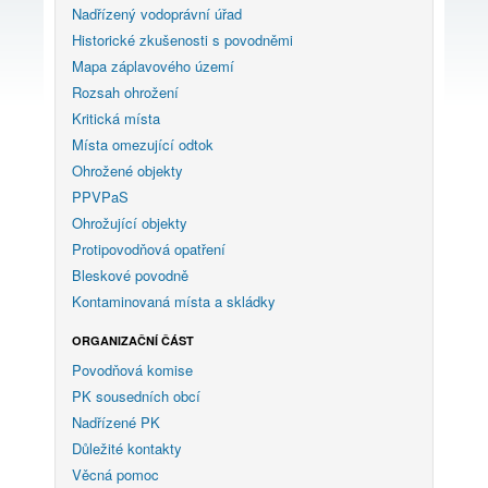
Nadřízený vodoprávní úřad
Historické zkušenosti s povodněmi
Mapa záplavového území
Rozsah ohrožení
Kritická místa
Místa omezující odtok
Ohrožené objekty
PPVPaS
Ohrožující objekty
Protipovodňová opatření
Bleskové povodně
Kontaminovaná místa a skládky
ORGANIZAČNÍ ČÁST
Povodňová komise
PK sousedních obcí
Nadřízené PK
Důležité kontakty
Věcná pomoc