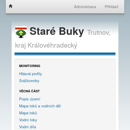
Administrace
Přihlásit
Staré Buky
Trutnov,
kraj
Královéhradecký
MONITORING
Hlásné profily
Srážkoměry
VĚCNÁ ČÁST
Popis území
Mapa toků a vodních děl
Mapa toků
Vodní toky
Vodní díla