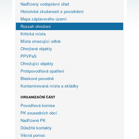
Nadřízený vodoprávní úřad
Historické zkušenosti s povodněmi
Mapa záplavového území
Rozsah ohrožení
Kritická místa
Místa omezující odtok
Ohrožené objekty
PPVPaS
Ohrožující objekty
Protipovodňová opatření
Bleskové povodně
Kontaminovaná místa a skládky
ORGANIZAČNÍ ČÁST
Povodňová komise
PK sousedních obcí
Nadřízené PK
Důležité kontakty
Věcná pomoc