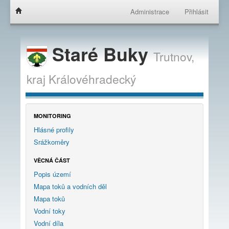
Administrace
Přihlásit
Staré Buky
Trutnov,
kraj
Královéhradecký
MONITORING
Hlásné profily
Srážkoměry
VĚCNÁ ČÁST
Popis území
Mapa toků a vodních děl
Mapa toků
Vodní toky
Vodní díla