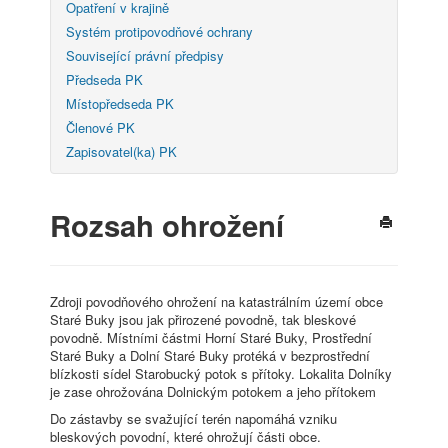
Opatření v krajině
Systém protipovodňové ochrany
Související právní předpisy
Předseda PK
Místopředseda PK
Členové PK
Zapisovatel(ka) PK
Rozsah ohrožení
Zdroji povodňového ohrožení na katastrálním území obce
Staré Buky jsou jak přirozené povodně, tak bleskové
povodně. Místními částmi Horní Staré Buky, Prostřední
Staré Buky a Dolní Staré Buky protéká v bezprostřední
blízkosti sídel Starobucký potok s přítoky. Lokalita Dolníky
je zase ohrožována Dolnickým potokem a jeho přítokem
Do zástavby se svažující terén napomáhá vzniku
bleskových povodní, které ohrožují části obce.