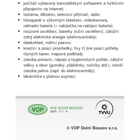
počítač vybavený kancelářským softwarem a funkčním
připojením na Internet;
tiskárna, diktafon, televizní přijímač, rádio;
fotoaparát s výkonným bleskem, videokamera,
náhradní baterie (+ nabíječka na nabíjecí baterie);
nouzové osvětlení, baterky (ruční osvětlení), záložní
zdroj elektrické energie (elektrocentrála);
dalekohled, měřící pásmo;
kreslící a psací prostředky, fixy či jiné psací potřeby
různých barev, mapové podklady
zásoba potravin, nápojů a hygienických potřeb, záložní
oděvy a obuv (gumáky, pláštěnky, ručníky atd.), menší
zásoba paliva (např. do elektrocentrály);
lékárnička s platnou expirací.
© VOP Dolní Bousov s.r.o.