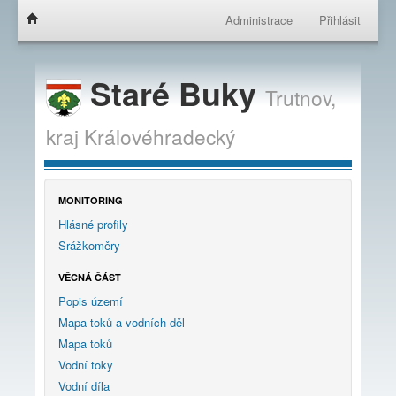
Administrace
Přihlásit
Staré Buky
Trutnov,
kraj
Královéhradecký
MONITORING
Hlásné profily
Srážkoměry
VĚCNÁ ČÁST
Popis území
Mapa toků a vodních děl
Mapa toků
Vodní toky
Vodní díla