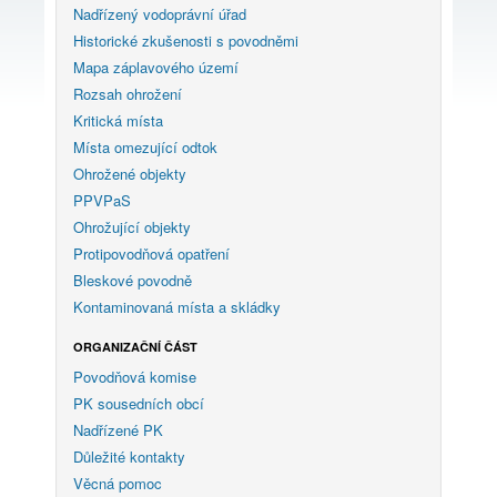
Nadřízený vodoprávní úřad
Historické zkušenosti s povodněmi
Mapa záplavového území
Rozsah ohrožení
Kritická místa
Místa omezující odtok
Ohrožené objekty
PPVPaS
Ohrožující objekty
Protipovodňová opatření
Bleskové povodně
Kontaminovaná místa a skládky
ORGANIZAČNÍ ČÁST
Povodňová komise
PK sousedních obcí
Nadřízené PK
Důležité kontakty
Věcná pomoc