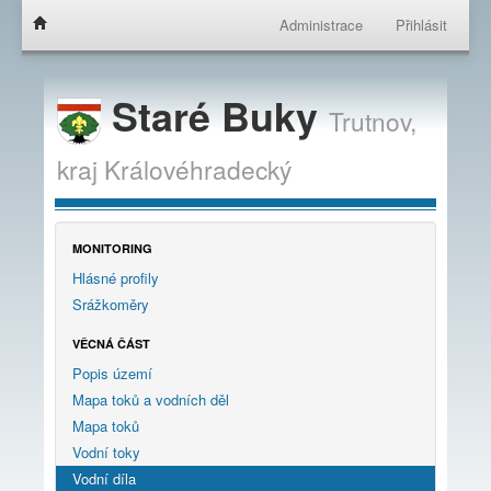
Administrace
Přihlásit
Staré Buky
Trutnov,
kraj
Královéhradecký
MONITORING
Hlásné profily
Srážkoměry
VĚCNÁ ČÁST
Popis území
Mapa toků a vodních děl
Mapa toků
Vodní toky
Vodní díla