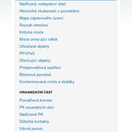
Nadřízený vodoprávní úřad
Historické zkušenosti s povodněmi
Mapa záplavového území
Rozsah ohrožení
Kritická místa
Místa omezující odtok
Ohrožené objekty
PPVPaS
Ohrožující objekty
Protipovodňová opatření
Bleskové povodně
Kontaminovaná místa a skládky
ORGANIZAČNÍ ČÁST
Povodňová komise
PK sousedních obcí
Nadřízené PK
Důležité kontakty
Věcná pomoc