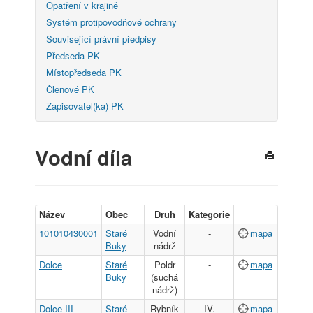
Opatření v krajině
Systém protipovodňové ochrany
Související právní předpisy
Předseda PK
Místopředseda PK
Členové PK
Zapisovatel(ka) PK
Vodní díla
Název
Obec
Druh
Kategorie
101010430001
Staré
Vodní
-
mapa
Buky
nádrž
Dolce
Staré
Poldr
-
mapa
Buky
(suchá
nádrž)
Dolce III
Staré
Rybník
IV.
mapa