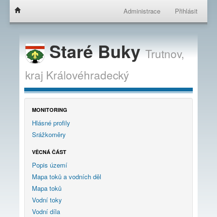
Administrace
Přihlásit
Staré Buky
Trutnov,
kraj
Královéhradecký
MONITORING
Hlásné profily
Srážkoměry
VĚCNÁ ČÁST
Popis území
Mapa toků a vodních děl
Mapa toků
Vodní toky
Vodní díla