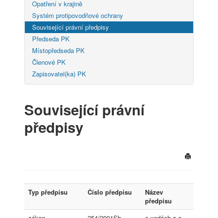
Opatření v krajině
Systém protipovodňové ochrany
Související právní předpisy
Předseda PK
Místopředseda PK
Členové PK
Zapisovatel(ka) PK
Související právní
předpisy
Typ předpisu
Číslo předpisu
Název
předpisu
zákon
254/2001Sb.
o vodách a o