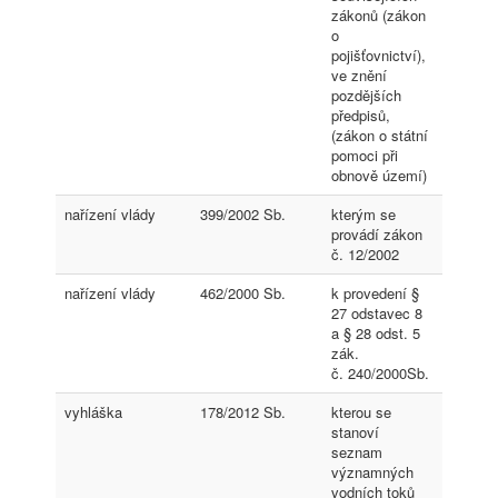
zákonů (zákon
o
pojišťovnictví),
ve znění
pozdějších
předpisů,
(zákon o státní
pomoci při
obnově území)
nařízení vlády
399/2002 Sb.
kterým se
provádí zákon
č. 12/2002
nařízení vlády
462/2000 Sb.
k provedení §
27 odstavec 8
a § 28 odst. 5
zák.
č. 240/2000Sb.
vyhláška
178/2012 Sb.
kterou se
stanoví
seznam
významných
vodních toků