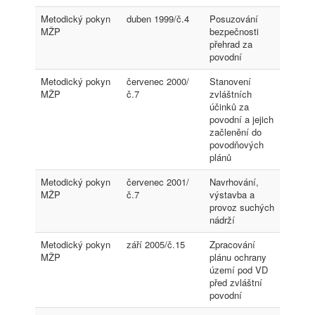
Metodický pokyn
duben 1999/č.4
Posuzování
MŽP
bezpečnosti
přehrad za
povodní
Metodický pokyn
červenec 2000/
Stanovení
MŽP
č.7
zvláštních
účinků za
povodní a jejich
začlenění do
povodňových
plánů
Metodický pokyn
červenec 2001/
Navrhování,
MŽP
č.7
výstavba a
provoz suchých
nádrží
Metodický pokyn
září 2005/č.15
Zpracování
MŽP
plánu ochrany
území pod VD
před zvláštní
povodní