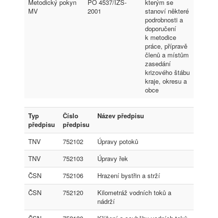
Metodický pokyn
PO 4537/IZS-
kterým se
MV
2001
stanoví některé
podrobnosti a
doporučení
k metodice
práce, přípravě
členů a místům
zasedání
krizového štábu
kraje, okresu a
obce
Typ
Číslo
Název předpisu
předpisu
předpisu
TNV
752102
Úpravy potoků
TNV
752103
Úpravy řek
ČSN
752106
Hrazení bystřin a strží
ČSN
752120
Kilometráž vodních toků a
nádrží