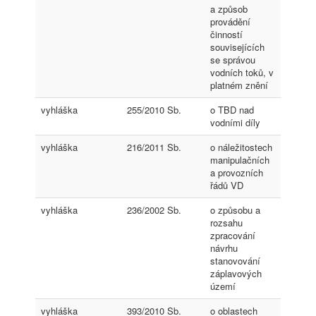
a způsob
provádění
činností
souvisejících
se správou
vodních toků, v
platném znění
vyhláška
255/2010 Sb.
o TBD nad
vodními díly
vyhláška
216/2011 Sb.
o náležitostech
manipulačních
a provozních
řádů VD
vyhláška
236/2002 Sb.
o způsobu a
rozsahu
zpracování
návrhu
stanovování
záplavových
území
vyhláška
393/2010 Sb.
o oblastech