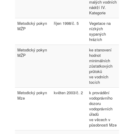
malých vodních
nádrží IV.
Kategorie
Metodický pokyn
říjen 1998/č. 5
Vegetace na
MŽP
nízkých
sypaných
hrázích
Metodický pokyn
ke stanovení
MŽP
hodnot
minimálních
zůstatkových
průtoků
ve vodních
tocích
Metodický pokyn
květen 2003/č. 2
k provádění
Mze
vodoprávního
dozoru
vodoprávních
úřadů
ve věcech v
působnosti Mze